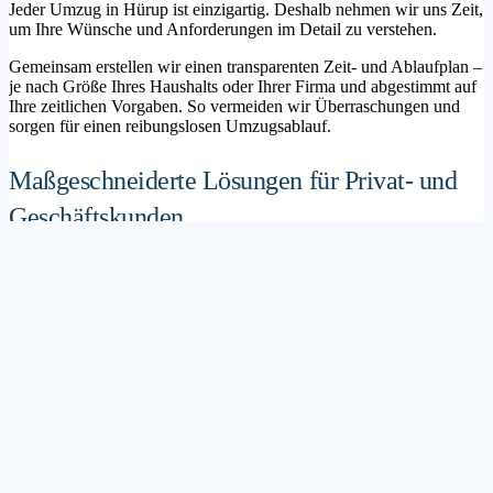
Jeder Umzug in Hürup ist einzigartig. Deshalb nehmen wir uns Zeit,
um Ihre Wünsche und Anforderungen im Detail zu verstehen.
Gemeinsam erstellen wir einen transparenten Zeit- und Ablaufplan –
je nach Größe Ihres Haushalts oder Ihrer Firma und abgestimmt auf
Ihre zeitlichen Vorgaben. So vermeiden wir Überraschungen und
sorgen für einen reibungslosen Umzugsablauf.
Maßgeschneiderte Lösungen für Privat- und
Geschäftskunden
Sie möchten mit Ihrer Familie in ein neues Zuhause ziehen? Oder
steht die Verlagerung Ihres Firmenstandorts an? Unser
Umzugsunternehmen Hürup betreut sowohl Privatumzüge als auch
Unternehmensumzüge.
Wir bieten flexible Lösungspakete – von der klassischen
Möbelspedition über die Organisation eines Seniorenumzugs bis hin
zu komplexen Büroumzügen inklusive IT- und Aktenlogistik.
Sichere Verpackung und professioneller