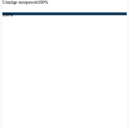
Umzüge europaweit
100%
100%