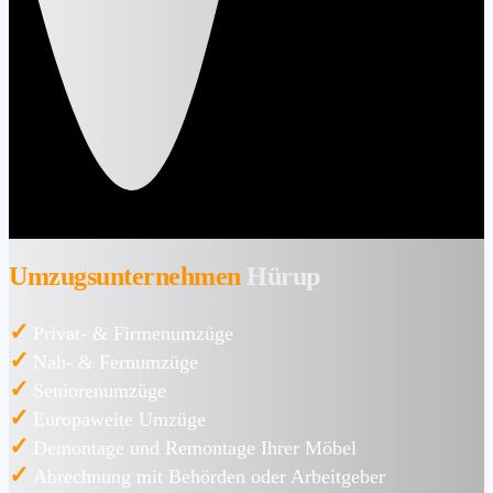
Umzugsunternehmen
Hürup
✓
Privat- & Firmenumzüge
✓
Nah- & Fernumzüge
✓
Seniorenumzüge
✓
Europaweite Umzüge
✓
Demontage und Remontage Ihrer Möbel
✓
Abrechnung mit Behörden oder Arbeitgeber