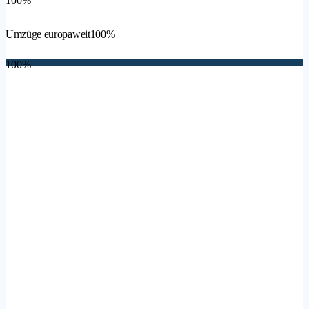
100%
Umzüge europaweit
100%
100%