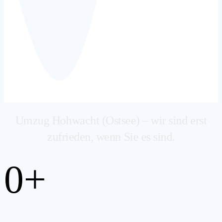
Umzug Hohwacht (Ostsee) – wir sind erst
zufrieden, wenn Sie es sind.
0
+