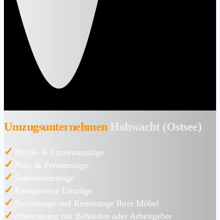
Umzugsunternehmen
Hohwacht (Ostsee)
✓
Privat- & Firmenumzüge
✓
Nah- & Fernumzüge
✓
Seniorenumzüge
✓
Europaweite Umzüge
✓
Demontage und Remontage Ihrer Möbel
✓
Abrechnung mit Behörden oder Arbeitgeber