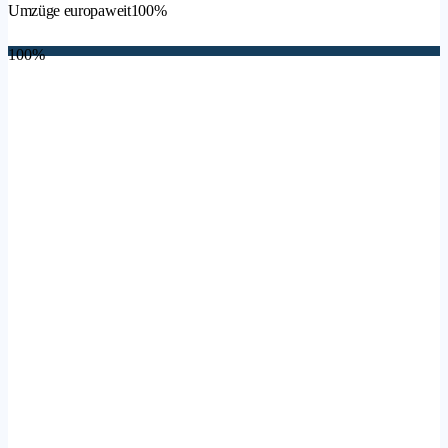
Umzüge europaweit
100%
100%