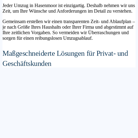
Jeder Umzug in Hasenmoor ist einzigartig. Deshalb nehmen wir uns
Zeit, um Ihre Wünsche und Anforderungen im Detail zu verstehen.
Gemeinsam erstellen wir einen transparenten Zeit- und Ablaufplan –
je nach Größe Ihres Haushalts oder Ihrer Firma und abgestimmt auf
Ihre zeitlichen Vorgaben. So vermeiden wir Überraschungen und
sorgen für einen reibungslosen Umzugsablauf.
Maßgeschneiderte Lösungen für Privat- und
Geschäftskunden
Sie möchten mit Ihrer Familie in ein neues Zuhause ziehen? Oder
steht die Verlagerung Ihres Firmenstandorts an? Unser
Umzugsunternehmen Hasenmoor betreut sowohl Privatumzüge als
auch Unternehmensumzüge.
Wir bieten flexible Lösungspakete – von der klassischen
Möbelspedition über die Organisation eines Seniorenumzugs bis hin
zu komplexen Büroumzügen inklusive IT- und Aktenlogistik.
Sichere Verpackung und professioneller