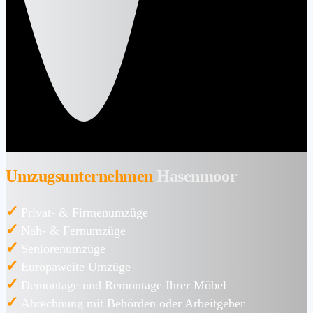
Umzugsunternehmen
Hasenmoor
✓
Privat- & Firmenumzüge
✓
Nah- & Fernumzüge
✓
Seniorenumzüge
✓
Europaweite Umzüge
✓
Demontage und Remontage Ihrer Möbel
✓
Abrechnung mit Behörden oder Arbeitgeber