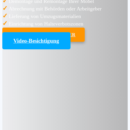
✓
Demontage und Remontage Ihrer Möbel
✓
Abrechnung mit Behörden oder Arbeitgeber
✓
Lieferung von Umzugsmaterialien
✓
Einrichtung von Halteverbotszonen
UMZUGSKOSTENRECHNER
Video-Besichtigung