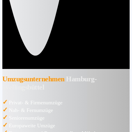
Umzugsunternehmen
Hamburg-
Wellingsbüttel
✓
Privat- & Firmenumzüge
✓
Nah- & Fernumzüge
✓
Seniorenumzüge
✓
Europaweite Umzüge