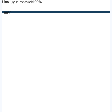
Umzüge europaweit
100%
100%