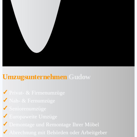
Umzugsunternehmen
Gudow
✓
Privat- & Firmenumzüge
✓
Nah- & Fernumzüge
✓
Seniorenumzüge
✓
Europaweite Umzüge
✓
Demontage und Remontage Ihrer Möbel
✓
Abrechnung mit Behörden oder Arbeitgeber