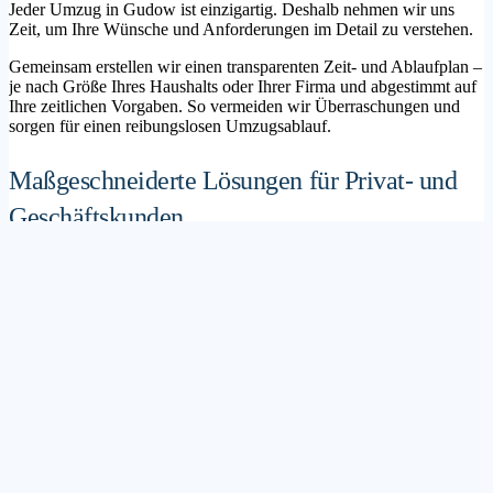
Jeder Umzug in Gudow ist einzigartig. Deshalb nehmen wir uns
Zeit, um Ihre Wünsche und Anforderungen im Detail zu verstehen.
Gemeinsam erstellen wir einen transparenten Zeit- und Ablaufplan –
je nach Größe Ihres Haushalts oder Ihrer Firma und abgestimmt auf
Ihre zeitlichen Vorgaben. So vermeiden wir Überraschungen und
sorgen für einen reibungslosen Umzugsablauf.
Maßgeschneiderte Lösungen für Privat- und
Geschäftskunden
Sie möchten mit Ihrer Familie in ein neues Zuhause ziehen? Oder
steht die Verlagerung Ihres Firmenstandorts an? Unser
Umzugsunternehmen Gudow betreut sowohl Privatumzüge als auch
Unternehmensumzüge.
Wir bieten flexible Lösungspakete – von der klassischen
Möbelspedition über die Organisation eines Seniorenumzugs bis hin
zu komplexen Büroumzügen inklusive IT- und Aktenlogistik.
Sichere Verpackung und professioneller