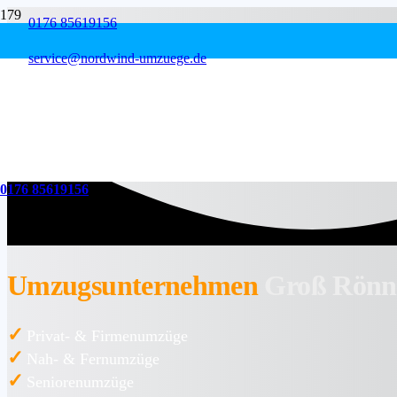
0176 85619156
service@nordwind-umzuege.de
0176 85619156
Umzugsunternehmen
Groß Rönn
✓
Privat- & Firmenumzüge
✓
Nah- & Fernumzüge
✓
Seniorenumzüge