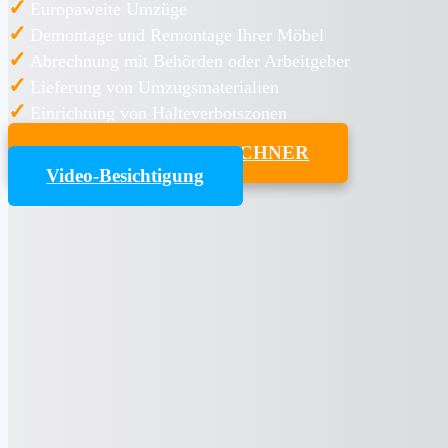
✓
Europaweite Umzüge
✓
Demontage und Remontage Ihrer Möbel
✓
Abrechnung mit Behörden oder Arbeitgeber
✓
Lieferung von Umzugsmaterialien
✓
Einrichtung von Halteverbotszonen
UMZUGSKOSTENRECHNER
Video-Besichtigung