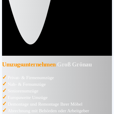
Umzugsunternehmen
Groß Grönau
✓
Privat- & Firmenumzüge
✓
Nah- & Fernumzüge
✓
Seniorenumzüge
✓
Europaweite Umzüge
✓
Demontage und Remontage Ihrer Möbel
✓
Abrechnung mit Behörden oder Arbeitgeber