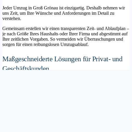
Jeder Umzug in Groß Grönau ist einzigartig. Deshalb nehmen wir
uns Zeit, um Ihre Wünsche und Anforderungen im Detail zu
verstehen.
Gemeinsam erstellen wir einen transparenten Zeit- und Ablaufplan –
je nach Größe Ihres Haushalts oder Ihrer Firma und abgestimmt auf
Ihre zeitlichen Vorgaben. So vermeiden wir Überraschungen und
sorgen für einen reibungslosen Umzugsablauf.
Maßgeschneiderte Lösungen für Privat- und
Geschäftskunden
Sie möchten mit Ihrer Familie in ein neues Zuhause ziehen? Oder
steht die Verlagerung Ihres Firmenstandorts an? Unser
Umzugsunternehmen Groß Grönau betreut sowohl Privatumzüge
als auch Unternehmensumzüge.
Wir bieten flexible Lösungspakete – von der klassischen
Möbelspedition über die Organisation eines Seniorenumzugs bis hin
zu komplexen Büroumzügen inklusive IT- und Aktenlogistik.