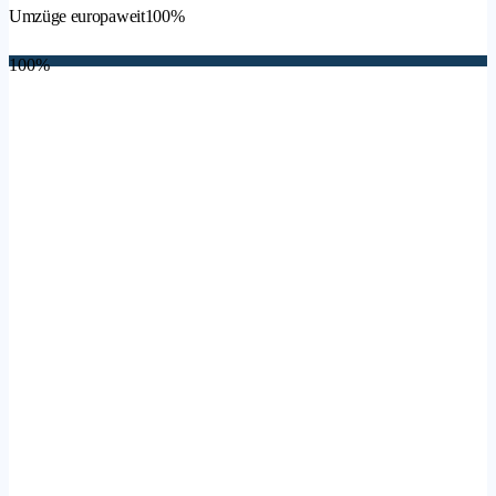
Umzüge europaweit
100%
100%