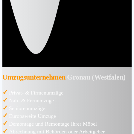
Umzugsunternehmen
Gronau (Westfalen)
✓
Privat- & Firmenumzüge
✓
Nah- & Fernumzüge
✓
Seniorenumzüge
✓
Europaweite Umzüge
✓
Demontage und Remontage Ihrer Möbel
✓
Abrechnung mit Behörden oder Arbeitgeber