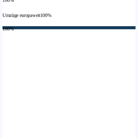
100%
Umzüge europaweit
100%
100%