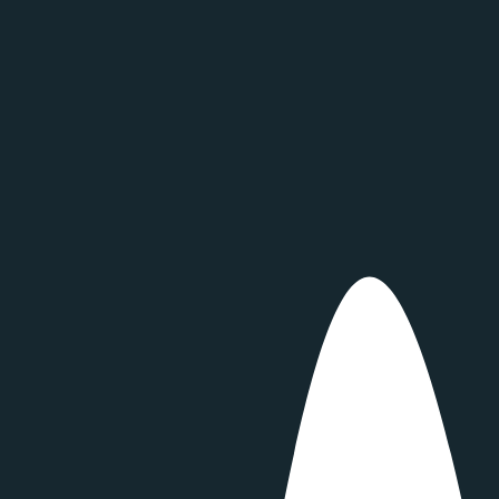
zufriedene Kunden
0
Tage im Jahr einsatzbereit
0
Jahre Erfahrung