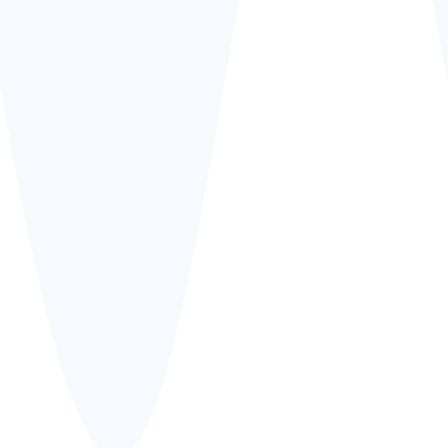
vielseitigen Serviceleistungen zu erfahren.
Umzüge innerhalb des Ortes
100%
Umzüge deutschlandweit
100%
Umzüge europaweit
100%