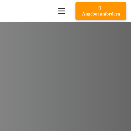
Angebot anfordern
Umzugsunternehmen
Göttin
✓
Privat- & Firmenumzüge
✓
Nah- & Fernumzüge
✓
Seniorenumzüge
✓
Europaweite Umzüge
✓
Demontage und Remontage Ihrer Möbel
✓
Abrechnung mit Behörden oder Arbeitgeber
✓
Lieferung von Umzugsmaterialien
✓
Einrichtung von Halteverbotszonen