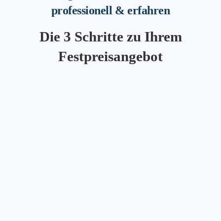
professionell & erfahren
Die 3 Schritte zu Ihrem
Festpreisangebot
1. Umzugsanfrage
Umzugskostenrechner unverbindlich und kostenfrei
starten. Bitte sorgfältig ausfüllen und ggf. Bilder
hochladen. Je detaillierter die Angaben, desto
aussagekräftiger das Angebot.