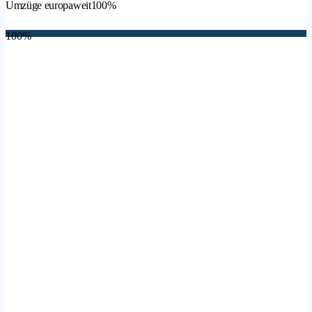
Umzüge europaweit
100%
100%