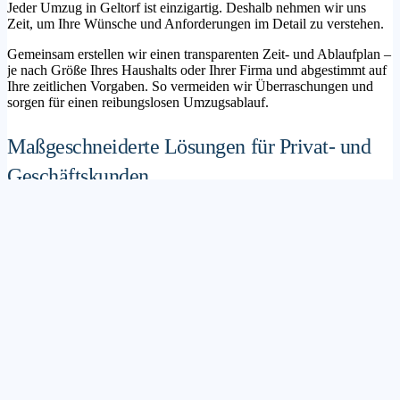
Jeder Umzug in Geltorf ist einzigartig. Deshalb nehmen wir uns
Zeit, um Ihre Wünsche und Anforderungen im Detail zu verstehen.
Gemeinsam erstellen wir einen transparenten Zeit- und Ablaufplan –
je nach Größe Ihres Haushalts oder Ihrer Firma und abgestimmt auf
Ihre zeitlichen Vorgaben. So vermeiden wir Überraschungen und
sorgen für einen reibungslosen Umzugsablauf.
Maßgeschneiderte Lösungen für Privat- und
Geschäftskunden
Sie möchten mit Ihrer Familie in ein neues Zuhause ziehen? Oder
steht die Verlagerung Ihres Firmenstandorts an? Unser
Umzugsunternehmen Geltorf betreut sowohl Privatumzüge als auch
Unternehmensumzüge.
Wir bieten flexible Lösungspakete – von der klassischen
Möbelspedition über die Organisation eines Seniorenumzugs bis hin
zu komplexen Büroumzügen inklusive IT- und Aktenlogistik.
Sichere Verpackung und professioneller