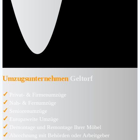
Umzugsunternehmen
Geltorf
✓
Privat- & Firmenumzüge
✓
Nah- & Fernumzüge
✓
Seniorenumzüge
✓
Europaweite Umzüge
✓
Demontage und Remontage Ihrer Möbel
✓
Abrechnung mit Behörden oder Arbeitgeber