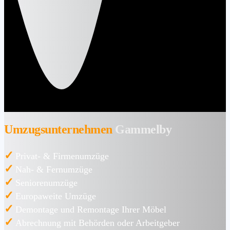
Umzugsunternehmen
Gammelby
✓
Privat- & Firmenumzüge
✓
Nah- & Fernumzüge
✓
Seniorenumzüge
✓
Europaweite Umzüge
✓
Demontage und Remontage Ihrer Möbel
✓
Abrechnung mit Behörden oder Arbeitgeber