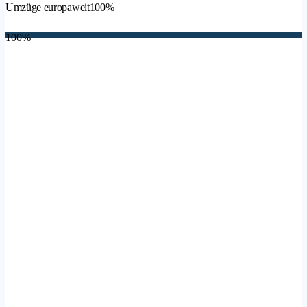
Umzüge europaweit
100%
100%