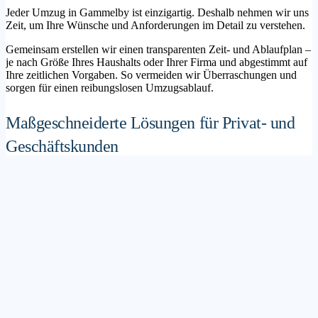
Jeder Umzug in Gammelby ist einzigartig. Deshalb nehmen wir uns
Zeit, um Ihre Wünsche und Anforderungen im Detail zu verstehen.
Gemeinsam erstellen wir einen transparenten Zeit- und Ablaufplan –
je nach Größe Ihres Haushalts oder Ihrer Firma und abgestimmt auf
Ihre zeitlichen Vorgaben. So vermeiden wir Überraschungen und
sorgen für einen reibungslosen Umzugsablauf.
Maßgeschneiderte Lösungen für Privat- und
Geschäftskunden
Sie möchten mit Ihrer Familie in ein neues Zuhause ziehen? Oder
steht die Verlagerung Ihres Firmenstandorts an? Unser
Umzugsunternehmen Gammelby betreut sowohl Privatumzüge als
auch Unternehmensumzüge.
Wir bieten flexible Lösungspakete – von der klassischen
Möbelspedition über die Organisation eines Seniorenumzugs bis hin
zu komplexen Büroumzügen inklusive IT- und Aktenlogistik.
Sichere Verpackung und professioneller