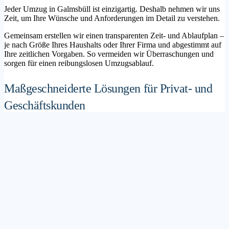
Jeder Umzug in Galmsbüll ist einzigartig. Deshalb nehmen wir uns
Zeit, um Ihre Wünsche und Anforderungen im Detail zu verstehen.
Gemeinsam erstellen wir einen transparenten Zeit- und Ablaufplan –
je nach Größe Ihres Haushalts oder Ihrer Firma und abgestimmt auf
Ihre zeitlichen Vorgaben. So vermeiden wir Überraschungen und
sorgen für einen reibungslosen Umzugsablauf.
Maßgeschneiderte Lösungen für Privat- und
Geschäftskunden
Sie möchten mit Ihrer Familie in ein neues Zuhause ziehen? Oder
steht die Verlagerung Ihres Firmenstandorts an? Unser
Umzugsunternehmen Galmsbüll betreut sowohl Privatumzüge als
auch Unternehmensumzüge.
Wir bieten flexible Lösungspakete – von der klassischen
Möbelspedition über die Organisation eines Seniorenumzugs bis hin
zu komplexen Büroumzügen inklusive IT- und Aktenlogistik.
Sichere Verpackung und professioneller