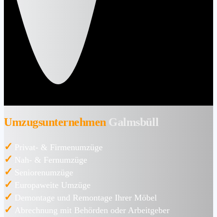
Umzugsunternehmen
Galmsbüll
✓
Privat- & Firmenumzüge
✓
Nah- & Fernumzüge
✓
Seniorenumzüge
✓
Europaweite Umzüge
✓
Demontage und Remontage Ihrer Möbel
✓
Abrechnung mit Behörden oder Arbeitgeber