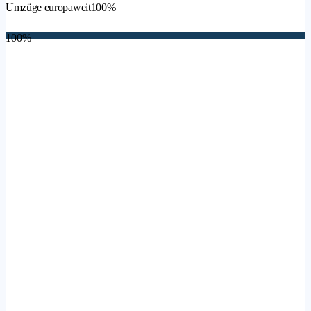
Umzüge europaweit
100%
100%