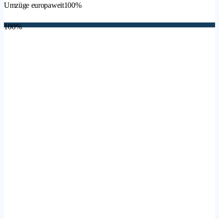
Umzüge europaweit
100%
100%