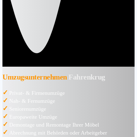
Umzugsunternehmen
Fahrenkrug
✓
Privat- & Firmenumzüge
✓
Nah- & Fernumzüge
✓
Seniorenumzüge
✓
Europaweite Umzüge
✓
Demontage und Remontage Ihrer Möbel
✓
Abrechnung mit Behörden oder Arbeitgeber