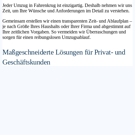
Jeder Umzug in Fahrenkrug ist einzigartig. Deshalb nehmen wir uns
Zeit, um Ihre Wünsche und Anforderungen im Detail zu verstehen.
Gemeinsam erstellen wir einen transparenten Zeit- und Ablaufplan –
je nach Größe Ihres Haushalts oder Ihrer Firma und abgestimmt auf
Ihre zeitlichen Vorgaben. So vermeiden wir Überraschungen und
sorgen für einen reibungslosen Umzugsablauf.
Maßgeschneiderte Lösungen für Privat- und
Geschäftskunden
Sie möchten mit Ihrer Familie in ein neues Zuhause ziehen? Oder
steht die Verlagerung Ihres Firmenstandorts an? Unser
Umzugsunternehmen Fahrenkrug betreut sowohl Privatumzüge als
auch Unternehmensumzüge.
Wir bieten flexible Lösungspakete – von der klassischen
Möbelspedition über die Organisation eines Seniorenumzugs bis hin
zu komplexen Büroumzügen inklusive IT- und Aktenlogistik.
Sichere Verpackung und professioneller