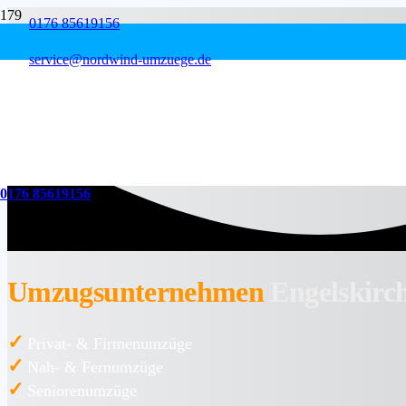
0176 85619156
service@nordwind-umzuege.de
0176 85619156
Umzugsunternehmen
Engelskirc
✓
Privat- & Firmenumzüge
✓
Nah- & Fernumzüge
✓
Seniorenumzüge