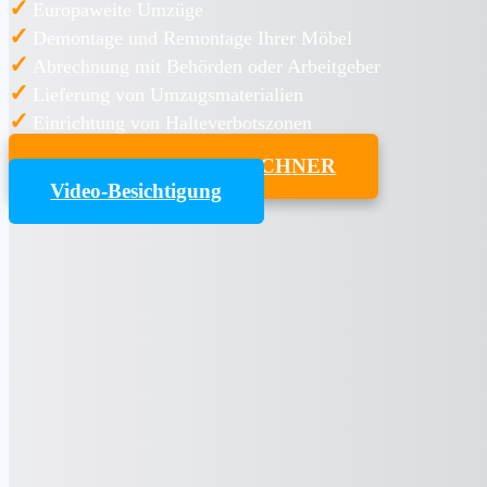
✓
Europaweite Umzüge
✓
Demontage und Remontage Ihrer Möbel
✓
Abrechnung mit Behörden oder Arbeitgeber
✓
Lieferung von Umzugsmaterialien
✓
Einrichtung von Halteverbotszonen
UMZUGSKOSTENRECHNER
Video-Besichtigung