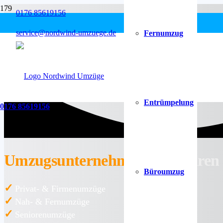
0176 85619156
service@nordwind-umzuege.de
Fernumzug
Entrümpelung
0176 85619156
Umzugsunternehmen
Embühren
Büroumzug
✓
Privat- & Firmenumzüge
✓
Nah- & Fernumzüge
✓
Seniorenumzüge