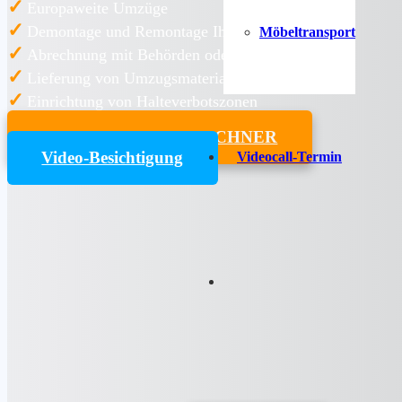
✓
Europaweite Umzüge
✓
Demontage und Remontage Ihrer Möbel
Möbeltransport
✓
Abrechnung mit Behörden oder Arbeitgeber
✓
Lieferung von Umzugsmaterialien
✓
Einrichtung von Halteverbotszonen
UMZUGSKOSTENRECHNER
Video-Besichtigung
Videocall-Termin