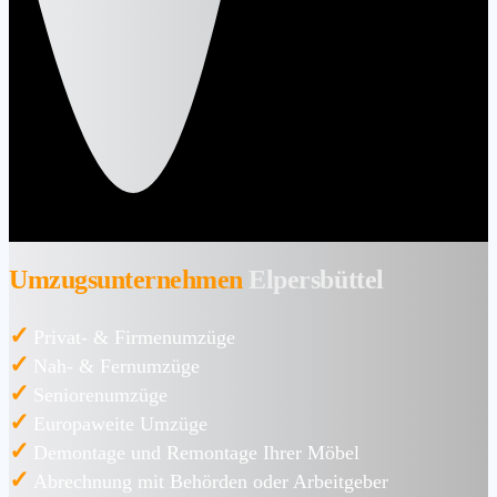
Umzugsunternehmen
Elpersbüttel
✓
Privat- & Firmenumzüge
✓
Nah- & Fernumzüge
✓
Seniorenumzüge
✓
Europaweite Umzüge
✓
Demontage und Remontage Ihrer Möbel
✓
Abrechnung mit Behörden oder Arbeitgeber