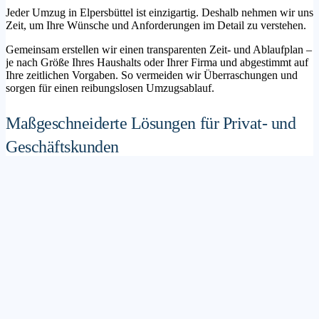
Jeder Umzug in Elpersbüttel ist einzigartig. Deshalb nehmen wir uns
Zeit, um Ihre Wünsche und Anforderungen im Detail zu verstehen.
Gemeinsam erstellen wir einen transparenten Zeit- und Ablaufplan –
je nach Größe Ihres Haushalts oder Ihrer Firma und abgestimmt auf
Ihre zeitlichen Vorgaben. So vermeiden wir Überraschungen und
sorgen für einen reibungslosen Umzugsablauf.
Maßgeschneiderte Lösungen für Privat- und
Geschäftskunden
Sie möchten mit Ihrer Familie in ein neues Zuhause ziehen? Oder
steht die Verlagerung Ihres Firmenstandorts an? Unser
Umzugsunternehmen Elpersbüttel betreut sowohl Privatumzüge als
auch Unternehmensumzüge.
Wir bieten flexible Lösungspakete – von der klassischen
Möbelspedition über die Organisation eines Seniorenumzugs bis hin
zu komplexen Büroumzügen inklusive IT- und Aktenlogistik.
Sichere Verpackung und professioneller