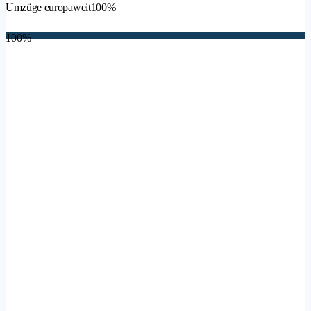
Umzüge europaweit
100%
100%