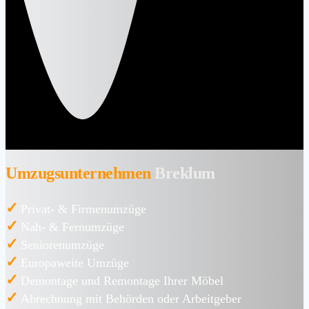
Umzugsunternehmen
Breklum
✓
Privat- & Firmenumzüge
✓
Nah- & Fernumzüge
✓
Seniorenumzüge
✓
Europaweite Umzüge
✓
Demontage und Remontage Ihrer Möbel
✓
Abrechnung mit Behörden oder Arbeitgeber