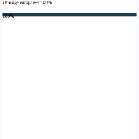
Umzüge europaweit
100%
100%