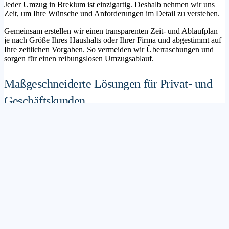
Jeder Umzug in Breklum ist einzigartig. Deshalb nehmen wir uns
Zeit, um Ihre Wünsche und Anforderungen im Detail zu verstehen.
Gemeinsam erstellen wir einen transparenten Zeit- und Ablaufplan –
je nach Größe Ihres Haushalts oder Ihrer Firma und abgestimmt auf
Ihre zeitlichen Vorgaben. So vermeiden wir Überraschungen und
sorgen für einen reibungslosen Umzugsablauf.
Maßgeschneiderte Lösungen für Privat- und
Geschäftskunden
Sie möchten mit Ihrer Familie in ein neues Zuhause ziehen? Oder
steht die Verlagerung Ihres Firmenstandorts an? Unser
Umzugsunternehmen Breklum betreut sowohl Privatumzüge als
auch Unternehmensumzüge.
Wir bieten flexible Lösungspakete – von der klassischen
Möbelspedition über die Organisation eines Seniorenumzugs bis hin
zu komplexen Büroumzügen inklusive IT- und Aktenlogistik.
Sichere Verpackung und professioneller