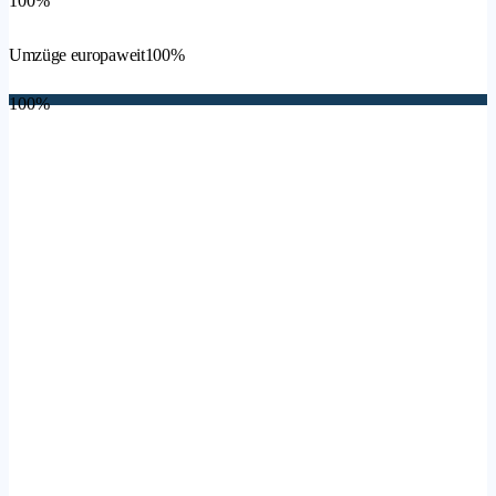
100%
Umzüge europaweit
100%
100%