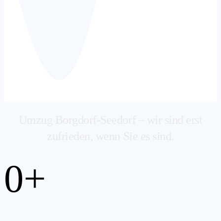
Umzug Borgdorf-Seedorf – wir sind erst
zufrieden, wenn Sie es sind.
0
+