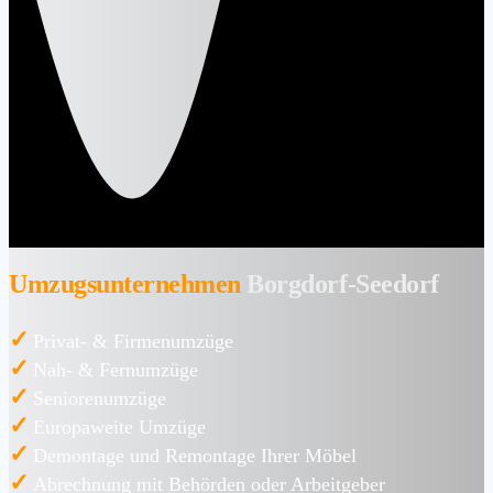
Umzugsunternehmen
Borgdorf-Seedorf
✓
Privat- & Firmenumzüge
✓
Nah- & Fernumzüge
✓
Seniorenumzüge
✓
Europaweite Umzüge
✓
Demontage und Remontage Ihrer Möbel
✓
Abrechnung mit Behörden oder Arbeitgeber