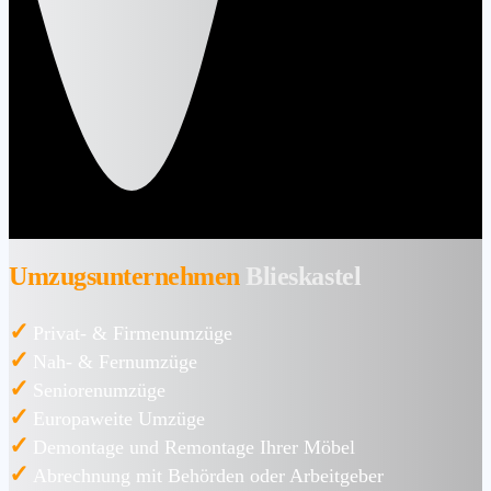
Umzugsunternehmen
Blieskastel
✓
Privat- & Firmenumzüge
✓
Nah- & Fernumzüge
✓
Seniorenumzüge
✓
Europaweite Umzüge
✓
Demontage und Remontage Ihrer Möbel
✓
Abrechnung mit Behörden oder Arbeitgeber