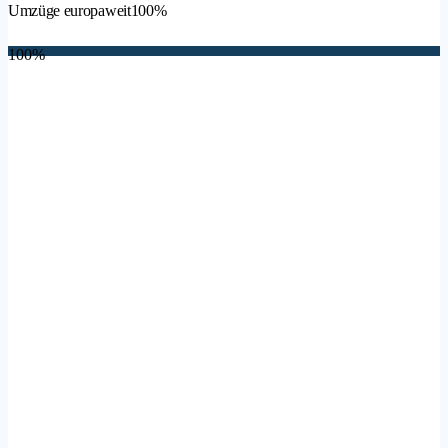
Umzüge europaweit
100%
100%