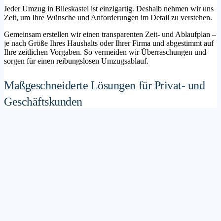
Jeder Umzug in Blieskastel ist einzigartig. Deshalb nehmen wir uns
Zeit, um Ihre Wünsche und Anforderungen im Detail zu verstehen.
Gemeinsam erstellen wir einen transparenten Zeit- und Ablaufplan –
je nach Größe Ihres Haushalts oder Ihrer Firma und abgestimmt auf
Ihre zeitlichen Vorgaben. So vermeiden wir Überraschungen und
sorgen für einen reibungslosen Umzugsablauf.
Maßgeschneiderte Lösungen für Privat- und
Geschäftskunden
Sie möchten mit Ihrer Familie in ein neues Zuhause ziehen? Oder
steht die Verlagerung Ihres Firmenstandorts an? Unser
Umzugsunternehmen Blieskastel betreut sowohl Privatumzüge als
auch Unternehmensumzüge.
Wir bieten flexible Lösungspakete – von der klassischen
Möbelspedition über die Organisation eines Seniorenumzugs bis hin
zu komplexen Büroumzügen inklusive IT- und Aktenlogistik.
Sichere Verpackung und professioneller