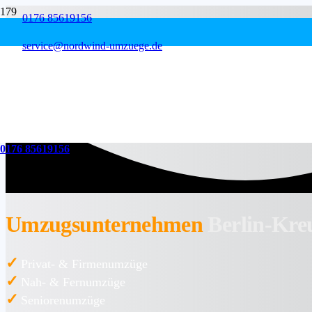
0176 85619156
service@nordwind-umzuege.de
0176 85619156
Umzugsunternehmen
Berlin-Kre
✓
Privat- & Firmenumzüge
✓
Nah- & Fernumzüge
✓
Seniorenumzüge