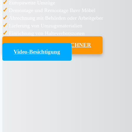
✓
Europaweite Umzüge
✓
Demontage und Remontage Ihrer Möbel
✓
Abrechnung mit Behörden oder Arbeitgeber
✓
Lieferung von Umzugsmaterialien
✓
Einrichtung von Halteverbotszonen
UMZUGSKOSTENRECHNER
Video-Besichtigung