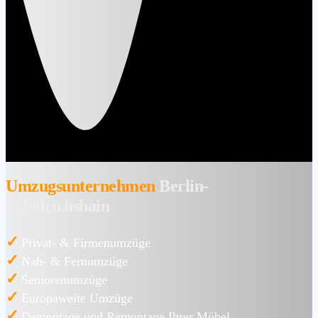
Umzugsunternehmen
Berlin-
Friedrichshain
✓
Privat- & Firmenumzüge
✓
Nah- & Fernumzüge
✓
Seniorenumzüge
✓
Europaweite Umzüge
✓
Demontage und Remontage Ihrer Möbel