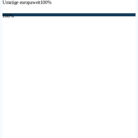
Umzüge europaweit
100%
100%