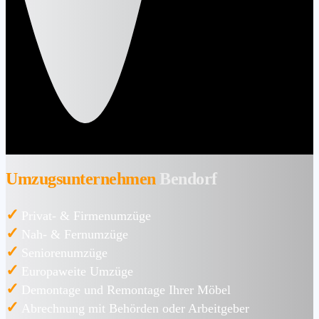
Umzugsunternehmen
Bendorf
✓
Privat- & Firmenumzüge
✓
Nah- & Fernumzüge
✓
Seniorenumzüge
✓
Europaweite Umzüge
✓
Demontage und Remontage Ihrer Möbel
✓
Abrechnung mit Behörden oder Arbeitgeber