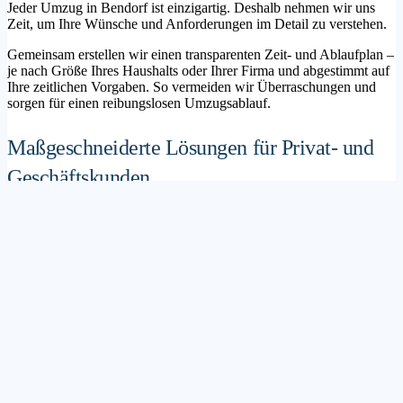
Jeder Umzug in Bendorf ist einzigartig. Deshalb nehmen wir uns
Zeit, um Ihre Wünsche und Anforderungen im Detail zu verstehen.
Gemeinsam erstellen wir einen transparenten Zeit- und Ablaufplan –
je nach Größe Ihres Haushalts oder Ihrer Firma und abgestimmt auf
Ihre zeitlichen Vorgaben. So vermeiden wir Überraschungen und
sorgen für einen reibungslosen Umzugsablauf.
Maßgeschneiderte Lösungen für Privat- und
Geschäftskunden
Sie möchten mit Ihrer Familie in ein neues Zuhause ziehen? Oder
steht die Verlagerung Ihres Firmenstandorts an? Unser
Umzugsunternehmen Bendorf betreut sowohl Privatumzüge als
auch Unternehmensumzüge.
Wir bieten flexible Lösungspakete – von der klassischen
Möbelspedition über die Organisation eines Seniorenumzugs bis hin
zu komplexen Büroumzügen inklusive IT- und Aktenlogistik.
Sichere Verpackung und professioneller