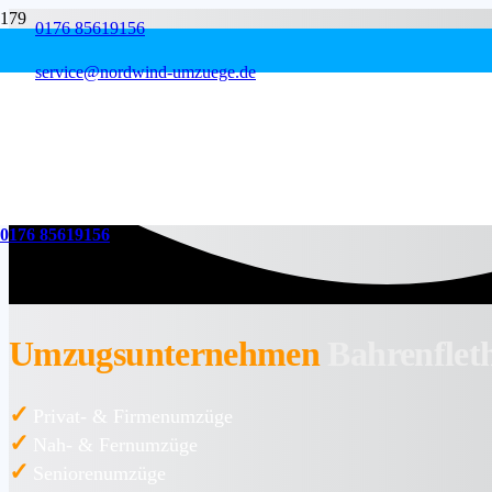
0176 85619156
service@nordwind-umzuege.de
0176 85619156
Umzugsunternehmen
Bahrenflet
✓
Privat- & Firmenumzüge
✓
Nah- & Fernumzüge
✓
Seniorenumzüge