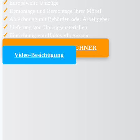
✓
Europaweite Umzüge
✓
Demontage und Remontage Ihrer Möbel
✓
Abrechnung mit Behörden oder Arbeitgeber
✓
Lieferung von Umzugsmaterialien
✓
Einrichtung von Halteverbotszonen
UMZUGSKOSTENRECHNER
Video-Besichtigung