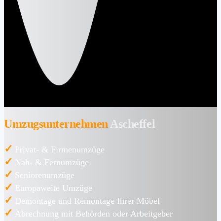
Umzugsunternehmen
Ascheffel
✓
Privat- & Firmenumzüge
✓
Nah- & Fernumzüge
✓
Seniorenumzüge
✓
Europaweite Umzüge
✓
Demontage und Remontage Ihrer Möbel
✓
Abrechnung mit Behörden oder Arbeitgeber