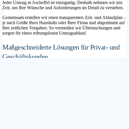
Jeder Umzug in Ascheffel ist einzigartig. Deshalb nehmen wir uns
Zeit, um Ihre Wünsche und Anforderungen im Detail zu verstehen.
Gemeinsam erstellen wir einen transparenten Zeit- und Ablaufplan –
je nach Größe Ihres Haushalts oder Ihrer Firma und abgestimmt auf
Ihre zeitlichen Vorgaben. So vermeiden wir Überraschungen und
sorgen für einen reibungslosen Umzugsablauf.
Maßgeschneiderte Lösungen für Privat- und
Geschäftskunden
Sie möchten mit Ihrer Familie in ein neues Zuhause ziehen? Oder
steht die Verlagerung Ihres Firmenstandorts an? Unser
Umzugsunternehmen Ascheffel betreut sowohl Privatumzüge als
auch Unternehmensumzüge.
Wir bieten flexible Lösungspakete – von der klassischen
Möbelspedition über die Organisation eines Seniorenumzugs bis hin
zu komplexen Büroumzügen inklusive IT- und Aktenlogistik.
Sichere Verpackung und professioneller