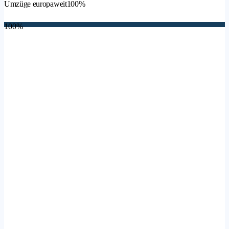
Umzüge europaweit
100%
100%