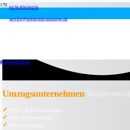
0176 85619156
service@nordwind-umzuege.de
0176 85619156
Umzugsunternehmen
Weilerswist
✓
Privat- & Firmenumzüge
✓
Nah- & Fernumzüge
✓
Seniorenumzüge