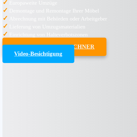
✓
Europaweite Umzüge
✓
Demontage und Remontage Ihrer Möbel
✓
Abrechnung mit Behörden oder Arbeitgeber
✓
Lieferung von Umzugsmaterialien
✓
Einrichtung von Halteverbotszonen
UMZUGSKOSTENRECHNER
Video-Besichtigung