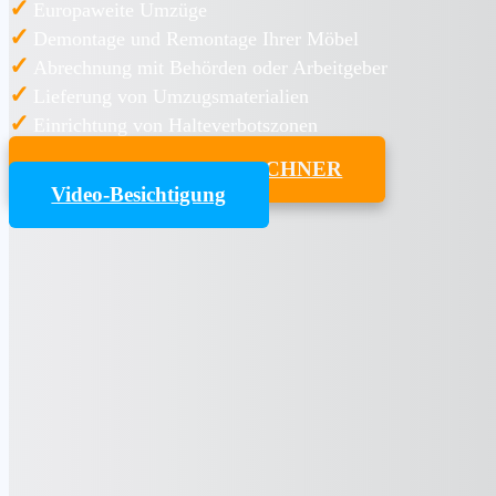
✓
Europaweite Umzüge
✓
Demontage und Remontage Ihrer Möbel
✓
Abrechnung mit Behörden oder Arbeitgeber
✓
Lieferung von Umzugsmaterialien
✓
Einrichtung von Halteverbotszonen
UMZUGSKOSTENRECHNER
Video-Besichtigung