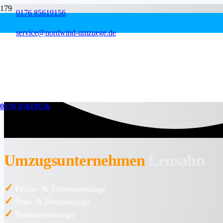
0176 85619156
service@nordwind-umzuege.de
0176 85619156
Umzugsunternehmen
Lensahn
✓
Privat- & Firmenumzüge
✓
Nah- & Fernumzüge
✓
Seniorenumzüge