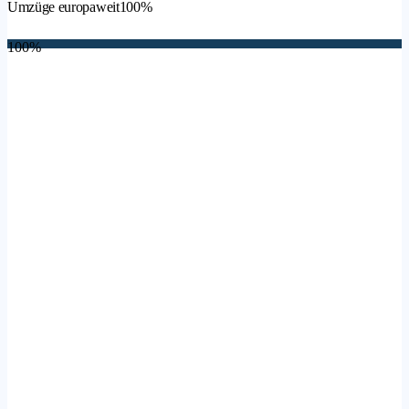
Umzüge europaweit
100%
100%