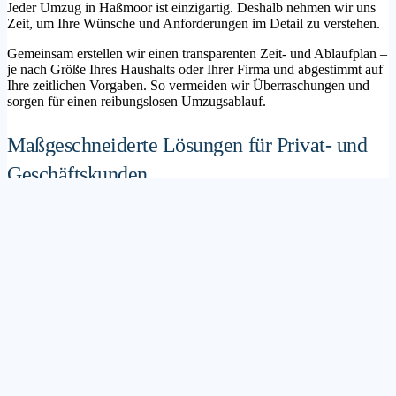
Jeder Umzug in Haßmoor ist einzigartig. Deshalb nehmen wir uns
Zeit, um Ihre Wünsche und Anforderungen im Detail zu verstehen.
Gemeinsam erstellen wir einen transparenten Zeit- und Ablaufplan –
je nach Größe Ihres Haushalts oder Ihrer Firma und abgestimmt auf
Ihre zeitlichen Vorgaben. So vermeiden wir Überraschungen und
sorgen für einen reibungslosen Umzugsablauf.
Maßgeschneiderte Lösungen für Privat- und
Geschäftskunden
Sie möchten mit Ihrer Familie in ein neues Zuhause ziehen? Oder
steht die Verlagerung Ihres Firmenstandorts an? Unser
Umzugsunternehmen Haßmoor betreut sowohl Privatumzüge als
auch Unternehmensumzüge.
Wir bieten flexible Lösungspakete – von der klassischen
Möbelspedition über die Organisation eines Seniorenumzugs bis hin
zu komplexen Büroumzügen inklusive IT- und Aktenlogistik.
Sichere Verpackung und professioneller