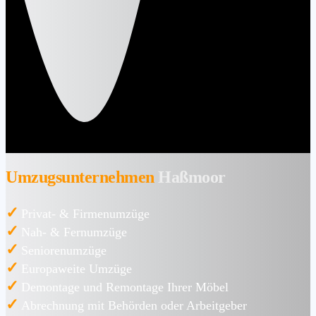
Umzugsunternehmen
Haßmoor
✓
Privat- & Firmenumzüge
✓
Nah- & Fernumzüge
✓
Seniorenumzüge
✓
Europaweite Umzüge
✓
Demontage und Remontage Ihrer Möbel
✓
Abrechnung mit Behörden oder Arbeitgeber