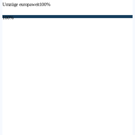
Umzüge europaweit
100%
100%