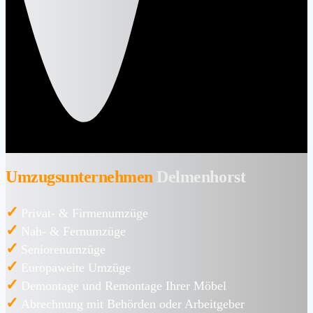
Umzugsunternehmen
Delmenhorst
✓
Privat- & Firmenumzüge
✓
Nah- & Fernumzüge
✓
Seniorenumzüge
✓
Europaweite Umzüge
✓
Demontage und Remontage Ihrer Möbel
✓
Abrechnung mit Behörden oder Arbeitgeber