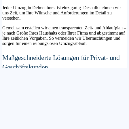
Jeder Umzug in Delmenhorst ist einzigartig. Deshalb nehmen wir
uns Zeit, um Ihre Wünsche und Anforderungen im Detail zu
verstehen.
Gemeinsam erstellen wir einen transparenten Zeit- und Ablaufplan –
je nach Größe Ihres Haushalts oder Ihrer Firma und abgestimmt auf
Ihre zeitlichen Vorgaben. So vermeiden wir Überraschungen und
sorgen für einen reibungslosen Umzugsablauf.
Maßgeschneiderte Lösungen für Privat- und
Geschäftskunden
Sie möchten mit Ihrer Familie in ein neues Zuhause ziehen? Oder
steht die Verlagerung Ihres Firmenstandorts an? Unser
Umzugsunternehmen Delmenhorst betreut sowohl Privatumzüge als
auch Unternehmensumzüge.
Wir bieten flexible Lösungspakete – von der klassischen
Möbelspedition über die Organisation eines Seniorenumzugs bis hin
zu komplexen Büroumzügen inklusive IT- und Aktenlogistik.