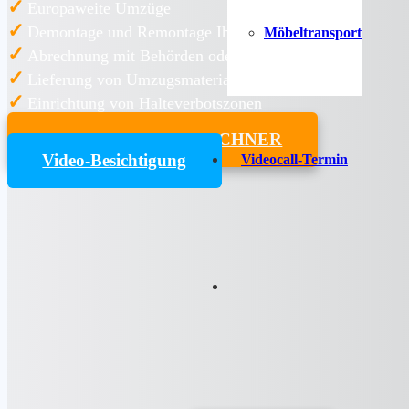
✓
Europaweite Umzüge
✓
Demontage und Remontage Ihrer Möbel
Möbeltransport
✓
Abrechnung mit Behörden oder Arbeitgeber
✓
Lieferung von Umzugsmaterialien
✓
Einrichtung von Halteverbotszonen
UMZUGSKOSTENRECHNER
Video-Besichtigung
Videocall-Termin