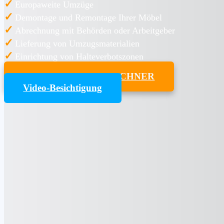
✓
Europaweite Umzüge
✓
Demontage und Remontage Ihrer Möbel
✓
Abrechnung mit Behörden oder Arbeitgeber
✓
Lieferung von Umzugsmaterialien
✓
Einrichtung von Halteverbotszonen
UMZUGSKOSTENRECHNER
Video-Besichtigung