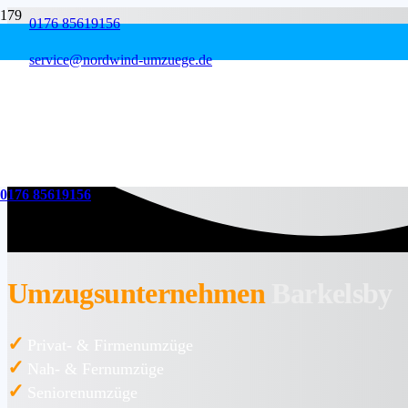
0176 85619156
service@nordwind-umzuege.de
0176 85619156
Umzugsunternehmen
Barkelsby
✓
Privat- & Firmenumzüge
✓
Nah- & Fernumzüge
✓
Seniorenumzüge