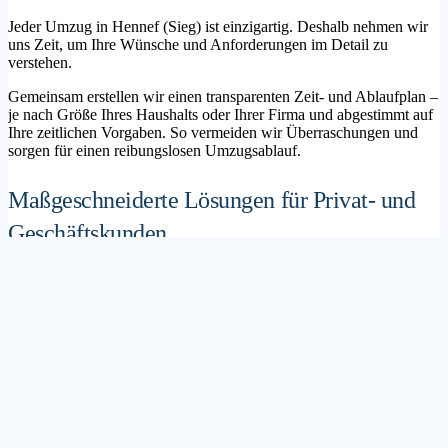
Jeder Umzug in Hennef (Sieg) ist einzigartig. Deshalb nehmen wir
uns Zeit, um Ihre Wünsche und Anforderungen im Detail zu
verstehen.
Gemeinsam erstellen wir einen transparenten Zeit- und Ablaufplan –
je nach Größe Ihres Haushalts oder Ihrer Firma und abgestimmt auf
Ihre zeitlichen Vorgaben. So vermeiden wir Überraschungen und
sorgen für einen reibungslosen Umzugsablauf.
Maßgeschneiderte Lösungen für Privat- und
Geschäftskunden
Sie möchten mit Ihrer Familie in ein neues Zuhause ziehen? Oder
steht die Verlagerung Ihres Firmenstandorts an? Unser
Umzugsunternehmen Hennef (Sieg) betreut sowohl Privatumzüge
als auch Unternehmensumzüge.
Wir bieten flexible Lösungspakete – von der klassischen
Möbelspedition über die Organisation eines Seniorenumzugs bis hin
zu komplexen Büroumzügen inklusive IT- und Aktenlogistik.