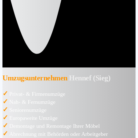
Umzugsunternehmen
Hennef (Sieg)
✓
Privat- & Firmenumzüge
✓
Nah- & Fernumzüge
✓
Seniorenumzüge
✓
Europaweite Umzüge
✓
Demontage und Remontage Ihrer Möbel
✓
Abrechnung mit Behörden oder Arbeitgeber