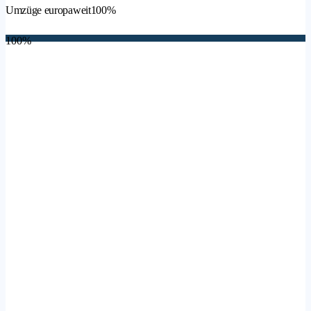
Umzüge europaweit
100%
100%