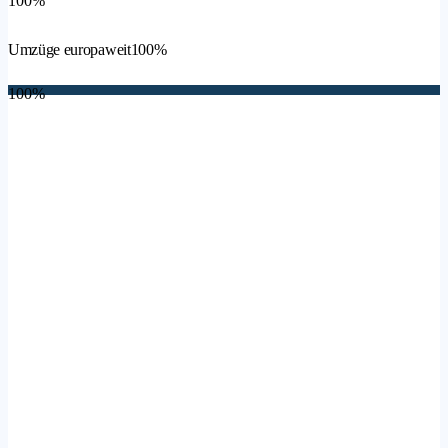
100%
Umzüge europaweit
100%
100%