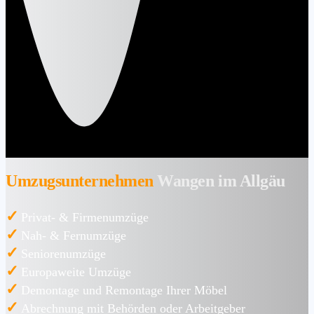
Umzugsunternehmen
Wangen im Allgäu
✓
Privat- & Firmenumzüge
✓
Nah- & Fernumzüge
✓
Seniorenumzüge
✓
Europaweite Umzüge
✓
Demontage und Remontage Ihrer Möbel
✓
Abrechnung mit Behörden oder Arbeitgeber