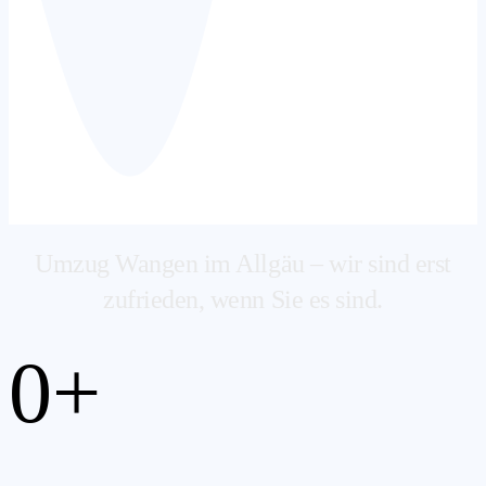
Umzug Wangen im Allgäu – wir sind erst
zufrieden, wenn Sie es sind.
0
+