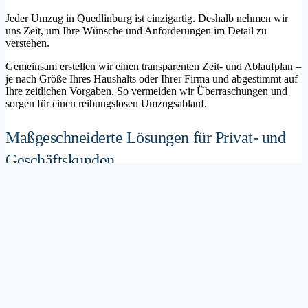
Jeder Umzug in Quedlinburg ist einzigartig. Deshalb nehmen wir
uns Zeit, um Ihre Wünsche und Anforderungen im Detail zu
verstehen.
Gemeinsam erstellen wir einen transparenten Zeit- und Ablaufplan –
je nach Größe Ihres Haushalts oder Ihrer Firma und abgestimmt auf
Ihre zeitlichen Vorgaben. So vermeiden wir Überraschungen und
sorgen für einen reibungslosen Umzugsablauf.
Maßgeschneiderte Lösungen für Privat- und
Geschäftskunden
Sie möchten mit Ihrer Familie in ein neues Zuhause ziehen? Oder
steht die Verlagerung Ihres Firmenstandorts an? Unser
Umzugsunternehmen Quedlinburg betreut sowohl Privatumzüge als
auch Unternehmensumzüge.
Wir bieten flexible Lösungspakete – von der klassischen
Möbelspedition über die Organisation eines Seniorenumzugs bis hin
zu komplexen Büroumzügen inklusive IT- und Aktenlogistik.