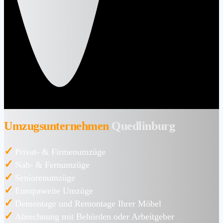
Umzugsunternehmen
Quedlinburg
✓
Privat- & Firmenumzüge
✓
Nah- & Fernumzüge
✓
Seniorenumzüge
✓
Europaweite Umzüge
✓
Demontage und Remontage Ihrer Möbel
✓
Abrechnung mit Behörden oder Arbeitgeber