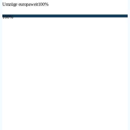
Umzüge europaweit
100%
100%