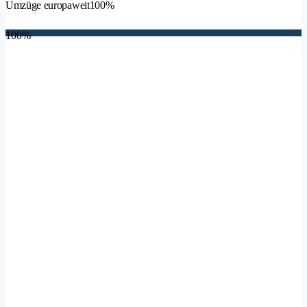
Umzüge europaweit
100%
100%