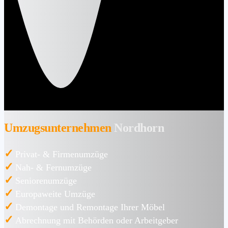
Umzugsunternehmen
Nordhorn
✓
Privat- & Firmenumzüge
✓
Nah- & Fernumzüge
✓
Seniorenumzüge
✓
Europaweite Umzüge
✓
Demontage und Remontage Ihrer Möbel
✓
Abrechnung mit Behörden oder Arbeitgeber