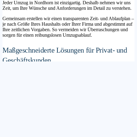
Jeder Umzug in Nordhorn ist einzigartig. Deshalb nehmen wir uns
Zeit, um Ihre Wünsche und Anforderungen im Detail zu verstehen.
Gemeinsam erstellen wir einen transparenten Zeit- und Ablaufplan –
je nach Größe Ihres Haushalts oder Ihrer Firma und abgestimmt auf
Ihre zeitlichen Vorgaben. So vermeiden wir Überraschungen und
sorgen für einen reibungslosen Umzugsablauf.
Maßgeschneiderte Lösungen für Privat- und
Geschäftskunden
Sie möchten mit Ihrer Familie in ein neues Zuhause ziehen? Oder
steht die Verlagerung Ihres Firmenstandorts an? Unser
Umzugsunternehmen Nordhorn betreut sowohl Privatumzüge als
auch Unternehmensumzüge.
Wir bieten flexible Lösungspakete – von der klassischen
Möbelspedition über die Organisation eines Seniorenumzugs bis hin
zu komplexen Büroumzügen inklusive IT- und Aktenlogistik.
Sichere Verpackung und professioneller