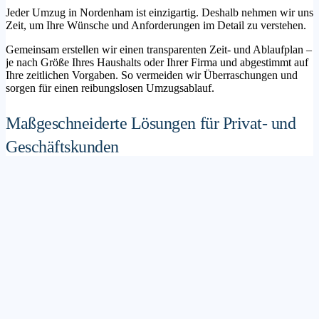
Jeder Umzug in Nordenham ist einzigartig. Deshalb nehmen wir uns
Zeit, um Ihre Wünsche und Anforderungen im Detail zu verstehen.
Gemeinsam erstellen wir einen transparenten Zeit- und Ablaufplan –
je nach Größe Ihres Haushalts oder Ihrer Firma und abgestimmt auf
Ihre zeitlichen Vorgaben. So vermeiden wir Überraschungen und
sorgen für einen reibungslosen Umzugsablauf.
Maßgeschneiderte Lösungen für Privat- und
Geschäftskunden
Sie möchten mit Ihrer Familie in ein neues Zuhause ziehen? Oder
steht die Verlagerung Ihres Firmenstandorts an? Unser
Umzugsunternehmen Nordenham betreut sowohl Privatumzüge als
auch Unternehmensumzüge.
Wir bieten flexible Lösungspakete – von der klassischen
Möbelspedition über die Organisation eines Seniorenumzugs bis hin
zu komplexen Büroumzügen inklusive IT- und Aktenlogistik.
Sichere Verpackung und professioneller