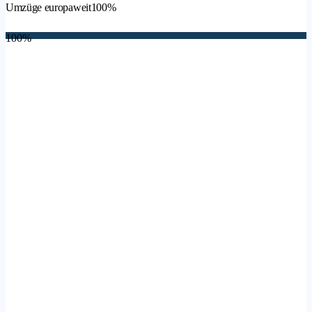
Umzüge europaweit
100%
100%