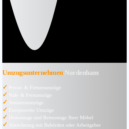
Umzugsunternehmen
Nordenham
✓
Privat- & Firmenumzüge
✓
Nah- & Fernumzüge
✓
Seniorenumzüge
✓
Europaweite Umzüge
✓
Demontage und Remontage Ihrer Möbel
✓
Abrechnung mit Behörden oder Arbeitgeber