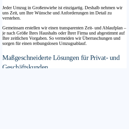
Jeder Umzug in Großenwiehe ist einzigartig. Deshalb nehmen wir
uns Zeit, um Ihre Wünsche und Anforderungen im Detail zu
verstehen.
Gemeinsam erstellen wir einen transparenten Zeit- und Ablaufplan –
je nach Größe Ihres Haushalts oder Ihrer Firma und abgestimmt auf
Ihre zeitlichen Vorgaben. So vermeiden wir Überraschungen und
sorgen für einen reibungslosen Umzugsablauf.
Maßgeschneiderte Lösungen für Privat- und
Geschäftskunden
Sie möchten mit Ihrer Familie in ein neues Zuhause ziehen? Oder
steht die Verlagerung Ihres Firmenstandorts an? Unser
Umzugsunternehmen Großenwiehe betreut sowohl Privatumzüge
als auch Unternehmensumzüge.
Wir bieten flexible Lösungspakete – von der klassischen
Möbelspedition über die Organisation eines Seniorenumzugs bis hin
zu komplexen Büroumzügen inklusive IT- und Aktenlogistik.