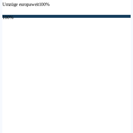
Umzüge europaweit
100%
100%