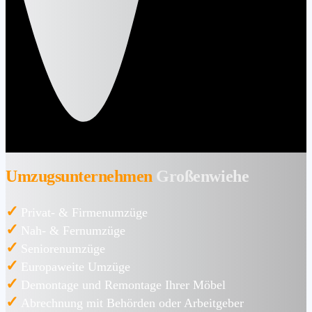
Umzugsunternehmen
Großenwiehe
✓
Privat- & Firmenumzüge
✓
Nah- & Fernumzüge
✓
Seniorenumzüge
✓
Europaweite Umzüge
✓
Demontage und Remontage Ihrer Möbel
✓
Abrechnung mit Behörden oder Arbeitgeber