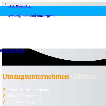
0176 85619156
service@nordwind-umzuege.de
0176 85619156
Umzugsunternehmen
Gifhorn
✓
Privat- & Firmenumzüge
✓
Nah- & Fernumzüge
✓
Seniorenumzüge