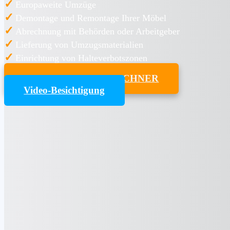
✓
Europaweite Umzüge
✓
Demontage und Remontage Ihrer Möbel
✓
Abrechnung mit Behörden oder Arbeitgeber
✓
Lieferung von Umzugsmaterialien
✓
Einrichtung von Halteverbotszonen
UMZUGSKOSTENRECHNER
Video-Besichtigung