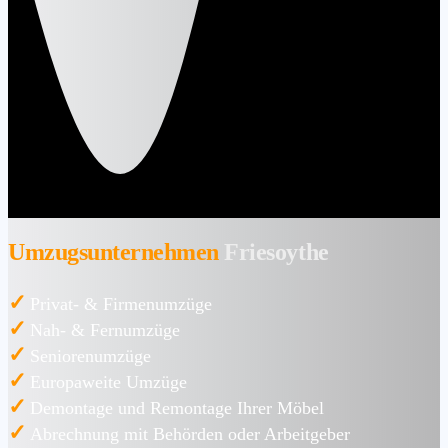
Umzugsunternehmen
Friesoythe
✓
Privat- & Firmenumzüge
✓
Nah- & Fernumzüge
✓
Seniorenumzüge
✓
Europaweite Umzüge
✓
Demontage und Remontage Ihrer Möbel
✓
Abrechnung mit Behörden oder Arbeitgeber