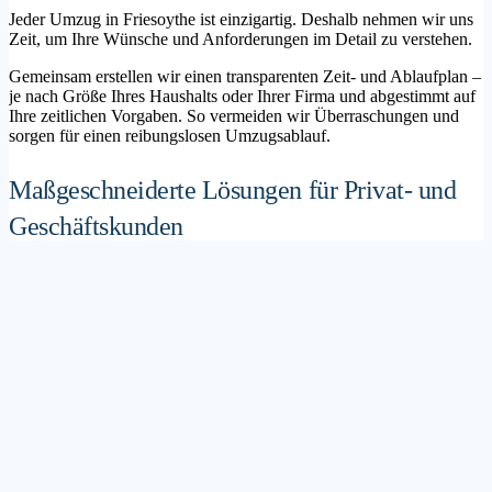
Jeder Umzug in Friesoythe ist einzigartig. Deshalb nehmen wir uns
Zeit, um Ihre Wünsche und Anforderungen im Detail zu verstehen.
Gemeinsam erstellen wir einen transparenten Zeit- und Ablaufplan –
je nach Größe Ihres Haushalts oder Ihrer Firma und abgestimmt auf
Ihre zeitlichen Vorgaben. So vermeiden wir Überraschungen und
sorgen für einen reibungslosen Umzugsablauf.
Maßgeschneiderte Lösungen für Privat- und
Geschäftskunden
Sie möchten mit Ihrer Familie in ein neues Zuhause ziehen? Oder
steht die Verlagerung Ihres Firmenstandorts an? Unser
Umzugsunternehmen Friesoythe betreut sowohl Privatumzüge als
auch Unternehmensumzüge.
Wir bieten flexible Lösungspakete – von der klassischen
Möbelspedition über die Organisation eines Seniorenumzugs bis hin
zu komplexen Büroumzügen inklusive IT- und Aktenlogistik.
Sichere Verpackung und professioneller