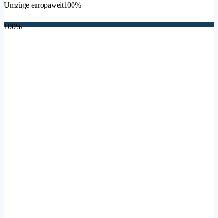
Umzüge europaweit
100%
100%