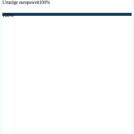
Umzüge europaweit
100%
100%