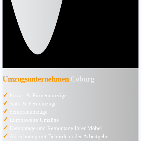
Umzugsunternehmen
Coburg
✓
Privat- & Firmenumzüge
✓
Nah- & Fernumzüge
✓
Seniorenumzüge
✓
Europaweite Umzüge
✓
Demontage und Remontage Ihrer Möbel
✓
Abrechnung mit Behörden oder Arbeitgeber