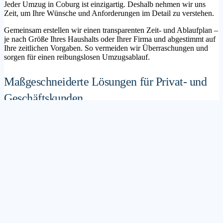
Jeder Umzug in Coburg ist einzigartig. Deshalb nehmen wir uns
Zeit, um Ihre Wünsche und Anforderungen im Detail zu verstehen.
Gemeinsam erstellen wir einen transparenten Zeit- und Ablaufplan –
je nach Größe Ihres Haushalts oder Ihrer Firma und abgestimmt auf
Ihre zeitlichen Vorgaben. So vermeiden wir Überraschungen und
sorgen für einen reibungslosen Umzugsablauf.
Maßgeschneiderte Lösungen für Privat- und
Geschäftskunden
Sie möchten mit Ihrer Familie in ein neues Zuhause ziehen? Oder
steht die Verlagerung Ihres Firmenstandorts an? Unser
Umzugsunternehmen Coburg betreut sowohl Privatumzüge als auch
Unternehmensumzüge.
Wir bieten flexible Lösungspakete – von der klassischen
Möbelspedition über die Organisation eines Seniorenumzugs bis hin
zu komplexen Büroumzügen inklusive IT- und Aktenlogistik.
Sichere Verpackung und professioneller