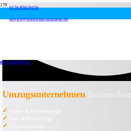
0176 85619156
service@nordwind-umzuege.de
0176 85619156
Umzugsunternehmen
Berkenthin
✓
Privat- & Firmenumzüge
✓
Nah- & Fernumzüge
✓
Seniorenumzüge