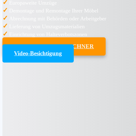
✓
Europaweite Umzüge
✓
Demontage und Remontage Ihrer Möbel
✓
Abrechnung mit Behörden oder Arbeitgeber
✓
Lieferung von Umzugsmaterialien
✓
Einrichtung von Halteverbotszonen
UMZUGSKOSTENRECHNER
Video-Besichtigung